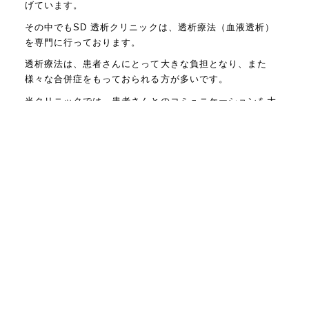
げています。
その中でもSD 透析クリニックは、透析療法（血液透析）
を専門に行っております。
透析療法は、患者さんにとって大きな負担となり、また
様々な合併症をもっておられる方が多いです。
当クリニックでは、患者さんとのコミュニケーションを大
切にし、また定期的な検査によって早期に合併症を発見
し、近隣の病院と連携して治療を進めるように心がけてお
ります。
また、最近では患者さんの高齢化が進んでいるため、透析
治療以外に日常生活において援助が必要な方が増えていま
す。
ご家族と密に連絡を取り、近隣の病院、薬局、居宅介護支
援事業所と連携を図り、住み慣れたご自宅で自分らしく暮
らせるようにお手伝いをしてまいります。
医療スタッフ、患者さん、誰もが描いた夢をカタチにでき
る世界を目指してまいります。