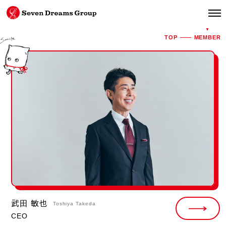
TOP
MEMBER
武田 敏也
Toshiya Takeda
CEO