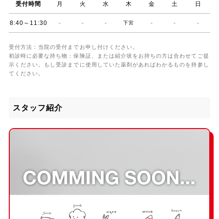
受付時間
月
火
水
木
金
土
日
8:40～11:30
-
-
-
-
-
-
下宮
受付方法：当院の受付までお申し付けください。
初診時に必要な持ち物：保険証、または紹介状をお持ちの方は合わせてご提
示ください。もし受診までに使用していた薬剤があればわかるものを持参し
てください。
スタッフ紹介