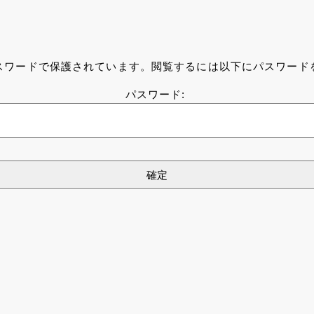
クリニックのご案内
外来/診察
ドック・健康診断
スワードで保護されています。閲覧するには以下にパスワード
パスワード: